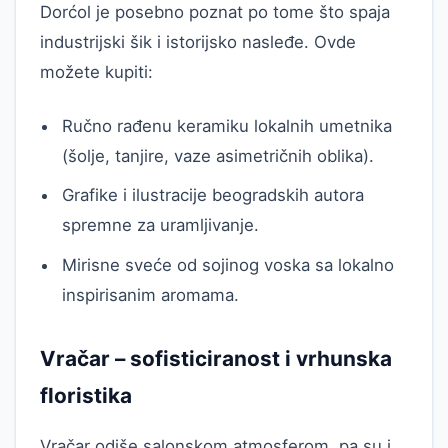
Dorćol je posebno poznat po tome što spaja
industrijski šik i istorijsko nasleđe. Ovde
možete kupiti:
Ručno rađenu keramiku lokalnih umetnika
(šolje, tanjire, vaze asimetričnih oblika).
Grafike i ilustracije beogradskih autora
spremne za uramljivanje.
Mirisne sveće od sojinog voska sa lokalno
inspirisanim aromama.
Vračar – sofisticiranost i vrhunska
floristika
Vračar odiše salonskom atmosferom, pa su i