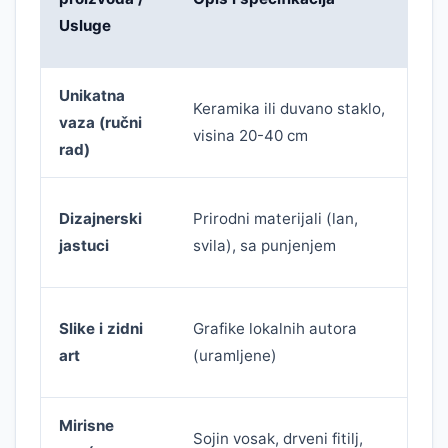
c
Usluge
(
Unikatna
3
Keramika ili duvano staklo,
vaza (ručni
1
visina 20-40 cm
rad)
2
Dizajnerski
Prirodni materijali (lan,
6
jastuci
svila), sa punjenjem
/
4
Slike i zidni
Grafike lokalnih autora
2
art
(uramljene)
Mirisne
Sojin vosak, drveni fitilj,
1