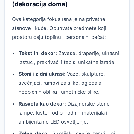
(dekoracija doma)
Ova kategorija fokusirana je na privatne
stanove i kuće. Obuhvata predmete koji
prostoru daju toplinu i personalni pečat:
Tekstilni dekor:
Zavese, draperije, ukrasni
jastuci, prekrivači i tepisi unikatne izrade.
Stoni i zidni ukrasi:
Vaze, skulpture,
svećnjaci, ramovi za slike, ogledala
neobičnih oblika i umetničke slike.
Rasveta kao dekor:
Dizajnerske stone
lampe, lusteri od prirodnih materijala i
ambijentalno LED osvetljenje.
Zeleni dekor:
Saksijsko cveće, terarijumi,