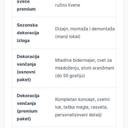
sveće
ručno livene
4
premium
Sezonska
3
Dizajn, montaža i demontaža
dekoracija
9
(manji lokal)
izloga
Dekoracija
Mladina bidermajer, cvet za
6
venčanja
mladoženju, stoni aranžmani
1
(osnovni
(do 50 gostiju)
paket)
Dekoracija
Kompletan koncept, cvetni
2
venčanja
luk, teška magla, rasveta,
1
(premium
personalizovani detalji
paket)