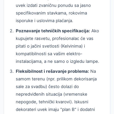
uvek izdati zvaničnu ponudu sa jasno
specifikovanim stavkama, rokovima
isporuke i uslovima plaćanja.
Poznavanje tehničkih specifikacija:
Ako
kupujete rasvetu, profesionalac će vas
pitati o jačini svetlosti (Kelvinima) i
kompatibilnosti sa vašim elektro-
instalacijama, a ne samo o izgledu lampe.
Fleksibilnost i rešavanje problema:
Na
samom terenu (npr. prilikom dekorisanja
sale za svadbu) često dolazi do
nepredviđenih situacija (vremenske
nepogode, tehnički kvarovi). Iskusni
dekorateri uvek imaju "plan B" i dodatni