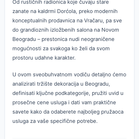
Od rustičnih radionica koje čuvaju stare
zanate na kaldrmi Dorćola, preko modernih
konceptualnih prodavnica na Vračaru, pa sve
do grandioznih izložbenih salona na Novom
Beogradu – prestonica nudi neograničene
mogućnosti za svakoga ko želi da svom
prostoru udahne karakter.
U ovom sveobuhvatnom vodiču detaljno ćemo
analizirati tržište dekoracija u Beogradu,
definisati ključne podkategorije, pružiti uvid u
prosečne cene usluga i dati vam praktične
savete kako da odaberete najboljeg pružaoca
usluga za vaše specifične potrebe.