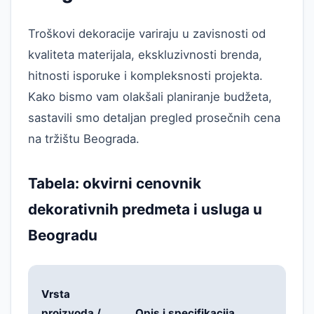
Troškovi dekoracije variraju u zavisnosti od
kvaliteta materijala, ekskluzivnosti brenda,
hitnosti isporuke i kompleksnosti projekta.
Kako bismo vam olakšali planiranje budžeta,
sastavili smo detaljan pregled prosečnih cena
na tržištu Beograda.
Tabela: okvirni cenovnik
dekorativnih predmeta i usluga u
Beogradu
P
Vrsta
r
proizvoda /
Opis i specifikacija