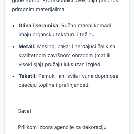
gube formu. Profesionalci uvek daju prednost
prirodnim materijalima:
Glina i keramika:
Ručno rađeni komadi
imaju organsku teksturu i težinu.
Metali:
Mesing, bakar i nerđajući čelik sa
kvalitetnom završnom obradom (mat ili
visoki sjaj) pružaju luksuzan izgled.
Tekstil:
Pamuk, lan, svila i vuna doprinose
osećaju topline i prefinjenosti.
Savet
Prilikom izbora agencije za dekoraciju