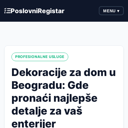
Poslovni
Registar
MENU ▾
PROFESIONALNE USLUGE
Dekoracije za dom u
Beogradu: Gde
pronaći najlepše
detalje za vaš
enterijer