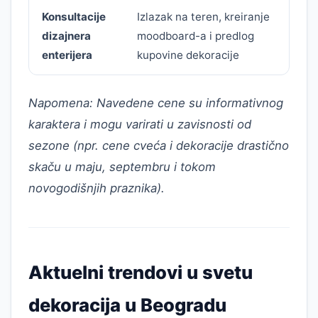
Konsultacije
Izlazak na teren, kreiranje
1
dizajnera
moodboard-a i predlog
3
enterijera
kupovine dekoracije
Napomena: Navedene cene su informativnog
karaktera i mogu varirati u zavisnosti od
sezone (npr. cene cveća i dekoracije drastično
skaču u maju, septembru i tokom
novogodišnjih praznika).
Aktuelni trendovi u svetu
dekoracija u Beogradu