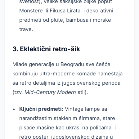
svetlost), velike saksijske biljke poput
Monstere ili Fikusa Lirata, i dekorativni
predmeti od plute, bambusa i morske
trave.
3. Eklektični retro-šik
Mlađe generacije u Beogradu sve češće
kombinuju ultra-moderne komade nameštaja
sa retro detaljima iz jugoslovenskog perioda
(tzv.
Mid-Century Modern
stil).
Ključni predmeti:
Vintage lampe sa
narandžastim staklenim širmama, stare
pisaće mašine kao ukrasi na policama, i
retro posteri jugoslovenskog dizajna u