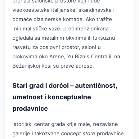
pronaći salonske prostore koji nude
visokoestetske italijanske, skandinavske i
domaće dizajnerske komade. Ako tražite
minimalističke vaze, predimenzionirana
ogledala sa metalnim okvirima ili luksuznu
rasvetu za poslovni prostor, saloni u
blokovima oko Arene, Yu Biznis Centra ili na
Bežanijskoj kosi su prave adrese.
Stari grad i dorćol – autentičnost,
umetnost i konceptualne
prodavnice
Istorijski centar grada krije male, nezavisne
galerije i takozvane
concept store
prodavnice.