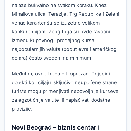
nalaze bukvalno na svakom koraku. Knez
Mihailova ulica, Terazije, Trg Republike i Zeleni
venac karakterišu se izuzetno velikom
konkurencijom. Zbog toga su ovde rasponi
između kupovnog i prodajnog kursa
najpopularnijih valuta (poput evra i američkog
dolara) često svedeni na minimum.
Međutim, ovde treba biti oprezan. Pojedini
objekti koji ciljaju isključivo neupućene strane
turiste mogu primenjivati nepovoljnije kurseve
za egzotičnije valute ili naplaćivati dodatne
provizije.
Novi Beograd – biznis centar i