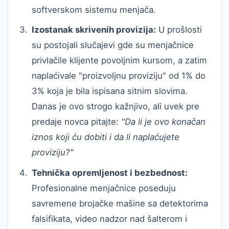
softverskom sistemu menjača.
Izostanak skrivenih provizija:
U prošlosti
su postojali slučajevi gde su menjačnice
privlačile klijente povoljnim kursom, a zatim
naplaćivale "proizvoljnu proviziju" od 1% do
3% koja je bila ispisana sitnim slovima.
Danas je ovo strogo kažnjivo, ali uvek pre
predaje novca pitajte:
"Da li je ovo konačan
iznos koji ću dobiti i da li naplaćujete
proviziju?"
Tehnička opremljenost i bezbednost:
Profesionalne menjačnice poseduju
savremene brojačke mašine sa detektorima
falsifikata, video nadzor nad šalterom i