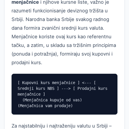
menjačnice
i njihove kursne liste, važno je
razumeti funkcionisanje deviznog tržišta u
Srbiji. Narodna banka Srbije svakog radnog
dana formira zvanični srednji kurs valuta.
Menjačnice koriste ovaj kurs kao referentnu
tačku, a zatim, u skladu sa tržišnim principima
(ponuda i potražnja), formiraju svoj kupovni i
prodajni kurs.
[ Kupovni kurs menjačnice ] <--- [ 
Srednji kurs NBS ] ---> [ Prodajni kurs 
menjačnice ]

  (Menjačnica kupuje od vas)                                
(Menjačnica vam prodaje)
Za najstabilniju i najtraženiju valutu u Srbiji –