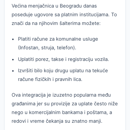
Većina menjačnica u Beogradu danas
poseduje ugovore sa platnim institucijama. To
znači da na njihovim šalterima možete:
Platiti račune za komunalne usluge
(Infostan, struja, telefon).
Uplatiti porez, takse i registraciju vozila.
Izvršiti bilo koju drugu uplatu na tekuće
račune fizičkih i pravnih lica.
Ova integracija je izuzetno popularna među
građanima jer su provizije za uplate često niže
nego u komercijalnim bankama i poštama, a
redovi i vreme čekanja su znatno manji.