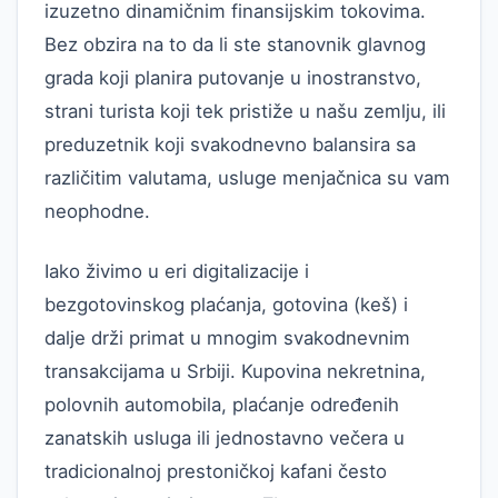
izuzetno dinamičnim finansijskim tokovima.
Bez obzira na to da li ste stanovnik glavnog
grada koji planira putovanje u inostranstvo,
strani turista koji tek pristiže u našu zemlju, ili
preduzetnik koji svakodnevno balansira sa
različitim valutama, usluge menjačnica su vam
neophodne.
Iako živimo u eri digitalizacije i
bezgotovinskog plaćanja, gotovina (keš) i
dalje drži primat u mnogim svakodnevnim
transakcijama u Srbiji. Kupovina nekretnina,
polovnih automobila, plaćanje određenih
zanatskih usluga ili jednostavno večera u
tradicionalnoj prestoničkoj kafani često