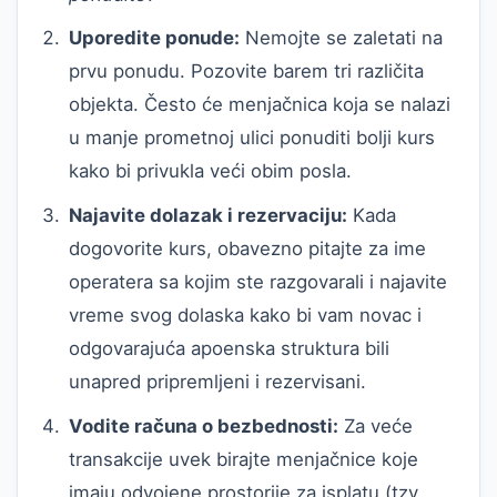
Uporedite ponude:
Nemojte se zaletati na
prvu ponudu. Pozovite barem tri različita
objekta. Često će menjačnica koja se nalazi
u manje prometnoj ulici ponuditi bolji kurs
kako bi privukla veći obim posla.
Najavite dolazak i rezervaciju:
Kada
dogovorite kurs, obavezno pitajte za ime
operatera sa kojim ste razgovarali i najavite
vreme svog dolaska kako bi vam novac i
odgovarajuća apoenska struktura bili
unapred pripremljeni i rezervisani.
Vodite računa o bezbednosti:
Za veće
transakcije uvek birajte menjačnice koje
imaju odvojene prostorije za isplatu (tzv.