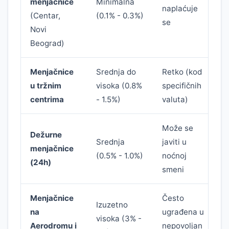
menjačnice
Minimalna
(
naplaćuje
(Centar,
(0.1% - 0.3%)
s
se
Novi
k
Beograd)
Menjačnice
Srednja do
Retko (kod
S
u tržnim
visoka (0.8%
specifičnih
n
centrima
- 1.5%)
valuta)
Može se
Dežurne
D
Srednja
javiti u
menjačnice
z
(0.5% - 1.0%)
noćnoj
(24h)
m
smeni
Menjačnice
Često
Izuzetno
na
ugrađena u
visoka (3% -
N
Aerodromu i
nepovoljan