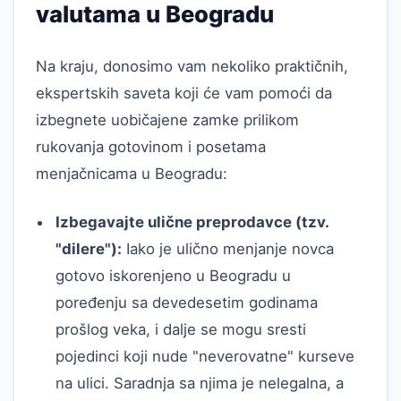
valutama u Beogradu
Na kraju, donosimo vam nekoliko praktičnih,
ekspertskih saveta koji će vam pomoći da
izbegnete uobičajene zamke prilikom
rukovanja gotovinom i posetama
menjačnicama u Beogradu:
Izbegavajte ulične preprodavce (tzv.
"dilere"):
Iako je ulično menjanje novca
gotovo iskorenjeno u Beogradu u
poređenju sa devedesetim godinama
prošlog veka, i dalje se mogu sresti
pojedinci koji nude "neverovatne" kurseve
na ulici. Saradnja sa njima je nelegalna, a