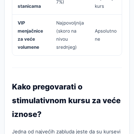
7%)
stanicama
kurs
VIP
Najpovoljnija
P
menjačnice
(skoro na
Apsolutno
s
za veće
nivou
ne
d
volumene
srednjeg)
Kako pregovarati o
stimulativnom kursu za veće
iznose?
Jedna od najvećih zabluda jeste da su kursevi