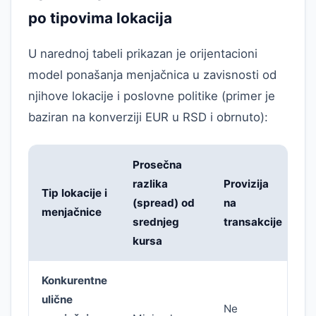
po tipovima lokacija
U narednoj tabeli prikazan je orijentacioni
model ponašanja menjačnica u zavisnosti od
njihove lokacije i poslovne politike (primer je
baziran na konverziji EUR u RSD i obrnuto):
Prosečna
M
razlika
Provizija
Tip lokacije i
p
(spread) od
na
menjačnice
i
srednjeg
transakcije
1
kursa
Konkurentne
ulične
O
Ne