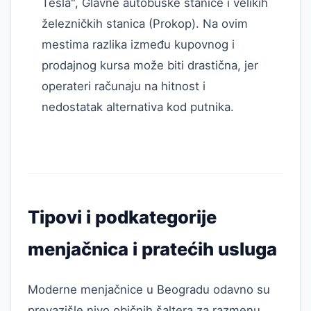
Tesla", Glavne autobuske stanice i velikih
železničkih stanica (Prokop). Na ovim
mestima razlika između kupovnog i
prodajnog kursa može biti drastična, jer
operateri računaju na hitnost i
nedostatak alternativa kod putnika.
Tipovi i podkategorije
menjačnica i pratećih usluga
Moderne menjačnice u Beogradu odavno su
prevazišle nivo običnih šaltera za razmenu