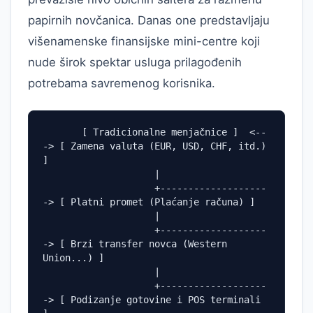
papirnih novčanica. Danas one predstavljaju
višenamenske finansijske mini-centre koji
nude širok spektar usluga prilagođenih
potrebama savremenog korisnika.
       [ Tradicionalne menjačnice ]  <--
-> [ Zamena valuta (EUR, USD, CHF, itd.) 
]

                    |

                    +-------------------
-> [ Platni promet (Plaćanje računa) ]

                    |

                    +-------------------
-> [ Brzi transfer novca (Western 
Union...) ]

                    |

                    +-------------------
-> [ Podizanje gotovine i POS terminali 