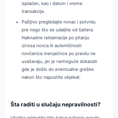
isplaćen, kao i datum i vreme
transakcije.
Pažljivo pregledajte novac i potvrdu
pre nego što se udaljite od šaltera.
Naknadne reklamacije po pitanju
iznosa novca ili autentičnosti
novčanica menjačnice po pravilu ne
uvažavaju, jer je nemoguće dokazati
gde je došlo do eventualne greške
nakon što napustite objekat.
Šta raditi u slučaju nepravilnosti?
Ukoliko primetite bilo kakvo kršenje pravila