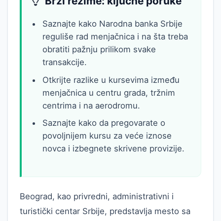
Brzi rezime: ključne poruke
Saznajte kako Narodna banka Srbije
reguliše rad menjačnica i na šta treba
obratiti pažnju prilikom svake
transakcije.
Otkrijte razlike u kursevima između
menjačnica u centru grada, tržnim
centrima i na aerodromu.
Saznajte kako da pregovarate o
povoljnijem kursu za veće iznose
novca i izbegnete skrivene provizije.
Beograd, kao privredni, administrativni i
turistički centar Srbije, predstavlja mesto sa