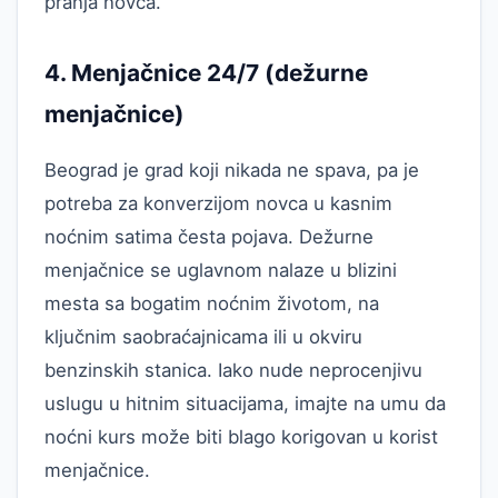
pranja novca.
4. Menjačnice 24/7 (dežurne
menjačnice)
Beograd je grad koji nikada ne spava, pa je
potreba za konverzijom novca u kasnim
noćnim satima česta pojava. Dežurne
menjačnice se uglavnom nalaze u blizini
mesta sa bogatim noćnim životom, na
ključnim saobraćajnicama ili u okviru
benzinskih stanica. Iako nude neprocenjivu
uslugu u hitnim situacijama, imajte na umu da
noćni kurs može biti blago korigovan u korist
menjačnice.