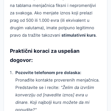
na tablama menjačnica fiksni i nepromenljivi
za svakoga. Ako menjate iznos koji prelazi
prag od 500 ili 1.000 evra (ili ekvivalent u
drugim valutama), imate potpuno legitimno
pravo da tražite takozvani
stimulativni kurs
.
Praktični koraci za uspešan
dogovor:
Pozovite telefonom pre dolaska:
Pronađite kontakte proverenih menjačnica.
Predstavite se i recite:
"Želim da izvršim
konverziju od [navedite iznos] evra u
dinare. Koji najbolji kurs možete da mi
ponudite?"