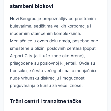
stambeni blokovi
Novi Beograd je prepoznatljiv po prostranim
bulevarima, sedištima velikih korporacija i
modernim stambenim kompleksima.
Menjačnice u ovom delu grada, posebno one
smeštene u blizini poslovnih centara (poput
Airport City-ja ili uže zone oko Arene),
prilagođene su poslovnoj klijenteli. Ovde su
transakcije često većeg obima, a menjačnice
nude vrhunsku diskreciju i mogućnost
pregovaranja o kursu za veće iznose.
Tržni centri i tranzitne tačke