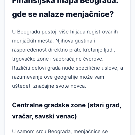
Finansijska mapa Beograda:
gde se nalaze menjačnice?
U Beogradu postoji više hiljada registrovanih
menjačkih mesta. Njihova gustina i
raspoređenost direktno prate kretanje ljudi,
trgovačke zone i saobraćajne čvorove.
Različiti delovi grada nude specifične uslove, a
razumevanje ove geografije može vam
uštedeti značajne svote novca.
Centralne gradske zone (stari grad,
vračar, savski venac)
U samom srcu Beograda, menjačnice se