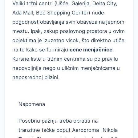
Veliki tržni centri (Ušće, Galerija, Delta City,
Ada Mall, Beo Shopping Center) nude
pogodnost obavljanja svih obaveza na jednom
mestu. Ipak, zakup poslovnog prostora u ovim
objektima je izuzetno visok, što direktno utiče
na to kako se formiraju
cene menjačnice
.
Kursne liste u tržnim centrima su po pravilu
nepovoljnije nego u uličnim menjačnicama u
neposrednoj blizini.
Napomena
Posebnu pažnju treba obratiti na
tranzitne tačke poput Aerodroma "Nikola