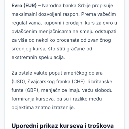
Evro (EUR)
– Narodna banka Srbije propisuje
maksimalni dozvoljeni raspon. Prema važećim
regulativama, kupovni i prodajni kurs za evro u
ovlašćenim menjačnicama ne smeju odstupati
za više od nekoliko procenata od zvaničnog
srednjeg kursa, što štiti građane od
ekstremnih spekulacija.
Za ostale valute poput američkog dolara
(USD), švajcarskog franka (CHF) ili britanske
funte (GBP), menjačnice imaju veću slobodu
formiranja kurseva, pa su i razlike među
objektima znatno izraženije.
Uporedni prikaz kurseva i troškova