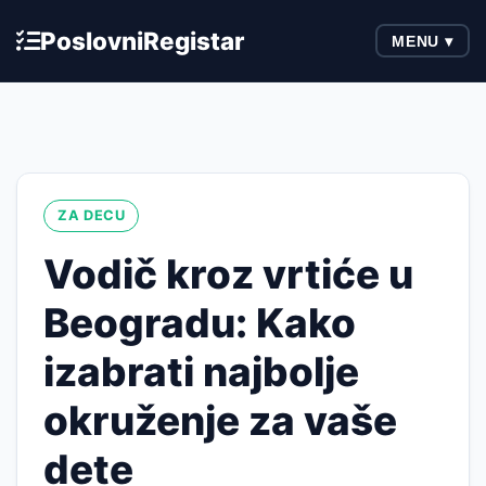
Poslovni
Registar
MENU ▾
ZA DECU
Vodič kroz vrtiće u
Beogradu: Kako
izabrati najbolje
okruženje za vaše
dete