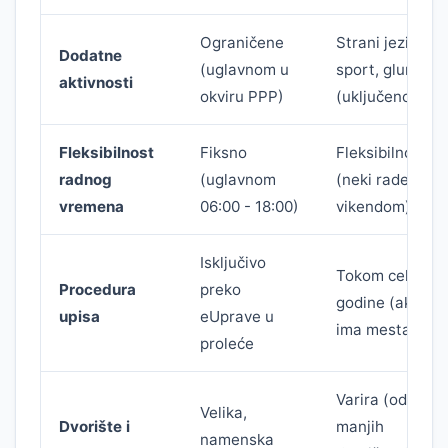
Ograničene
Strani jezici,
Dodatne
(uglavnom u
sport, gluma
aktivnosti
okviru PPP)
(uključeno)
Fleksibilnost
Fiksno
Fleksibilno
radnog
(uglavnom
(neki rade i
vremena
06:00 - 18:00)
vikendom)
Isključivo
Tokom cele
Procedura
preko
godine (ako
upisa
eUprave u
ima mesta)
proleće
Varira (od
Velika,
Dvorište i
manjih
namenska