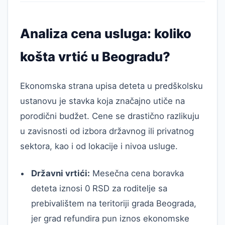
Analiza cena usluga: koliko
košta vrtić u Beogradu?
Ekonomska strana upisa deteta u predškolsku
ustanovu je stavka koja značajno utiče na
porodični budžet. Cene se drastično razlikuju
u zavisnosti od izbora državnog ili privatnog
sektora, kao i od lokacije i nivoa usluge.
Državni vrtići:
Mesečna cena boravka
deteta iznosi 0 RSD za roditelje sa
prebivalištem na teritoriji grada Beograda,
jer grad refundira pun iznos ekonomske