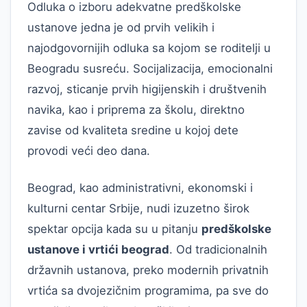
Odluka o izboru adekvatne predškolske
ustanove jedna je od prvih velikih i
najodgovornijih odluka sa kojom se roditelji u
Beogradu susreću. Socijalizacija, emocionalni
razvoj, sticanje prvih higijenskih i društvenih
navika, kao i priprema za školu, direktno
zavise od kvaliteta sredine u kojoj dete
provodi veći deo dana.
Beograd, kao administrativni, ekonomski i
kulturni centar Srbije, nudi izuzetno širok
spektar opcija kada su u pitanju
predškolske
ustanove i vrtići beograd
. Od tradicionalnih
državnih ustanova, preko modernih privatnih
vrtića sa dvojezičnim programima, pa sve do