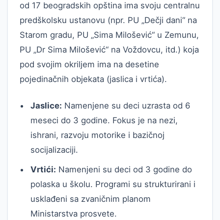
od 17 beogradskih opština ima svoju centralnu
predškolsku ustanovu (npr. PU „Dečji dani“ na
Starom gradu, PU „Sima Milošević“ u Zemunu,
PU „Dr Sima Milošević“ na Voždovcu, itd.) koja
pod svojim okriljem ima na desetine
pojedinačnih objekata (jaslica i vrtića).
Jaslice:
Namenjene su deci uzrasta od 6
meseci do 3 godine. Fokus je na nezi,
ishrani, razvoju motorike i bazičnoj
socijalizaciji.
Vrtići:
Namenjeni su deci od 3 godine do
polaska u školu. Programi su strukturirani i
usklađeni sa zvaničnim planom
Ministarstva prosvete.