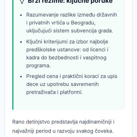
Brzi rezime: ključne poruke
Razumevanje razlike između državnih
i privatnih vrtića u Beogradu,
uključujući sistem subvencija grada.
Ključni kriterijumi za izbor najbolje
predškolske ustanove: od licenci i
kadra do bezbednosti i vaspitnog
programa.
Pregled cena i praktični koraci za upis
dece uz upotrebu savremenih
pretraživača i platformi.
Rano detinjstvo predstavlja najdinamičniji i
najvažniji period u razvoju svakog čoveka.