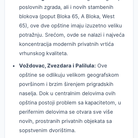
poslovnih zgrada, ali i novih stambenih
blokova (poput Bloka 65, A Bloka, West
65), ove dve opštine imaju izuzetno veliku
potražnju. Srećom, ovde se nalazi i najveća
koncentracija modernih privatnih vrtića
vrhunskog kvaliteta.
Voždovac, Zvezdara i Palilula:
Ove
opštine se odlikuju velikom geografskom
površinom i brzim širenjem prigradskih
naselja. Dok u centralnim delovima ovih
opština postoji problem sa kapacitetom, u
perifernim delovima se otvara sve više
novih, prostranih privatnih objekata sa
sopstvenim dvorištima.