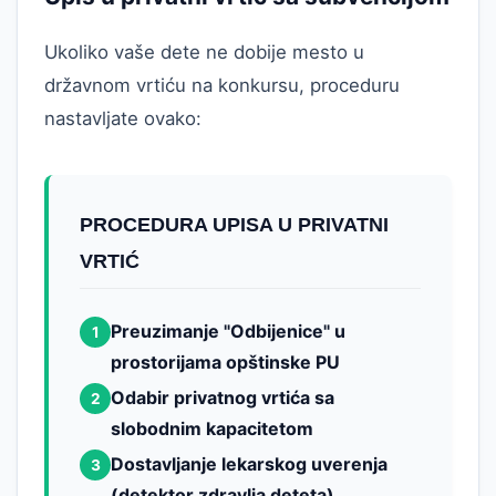
Ukoliko vaše dete ne dobije mesto u
državnom vrtiću na konkursu, proceduru
nastavljate ovako:
PROCEDURA UPISA U PRIVATNI
VRTIĆ
Preuzimanje "Odbijenice" u
1
prostorijama opštinske PU
Odabir privatnog vrtića sa
2
slobodnim kapacitetom
Dostavljanje lekarskog uverenja
3
(detektor zdravlja deteta)