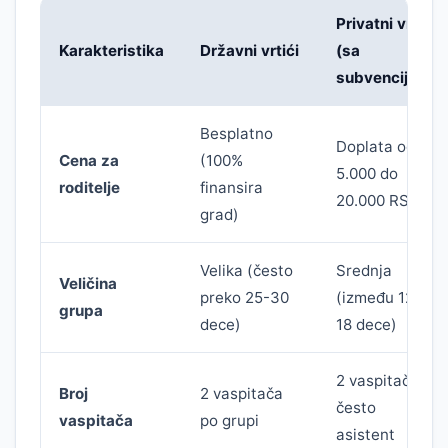
Privatni vrtići
Karakteristika
Državni vrtići
(sa
subvencijom)
Besplatno
Doplata od
Cena za
(100%
5.000 do
roditelje
finansira
20.000 RSD
grad)
Velika (često
Srednja
Veličina
preko 25-30
(između 12 i
grupa
dece)
18 dece)
2 vaspitača +
Broj
2 vaspitača
često
vaspitača
po grupi
asistent