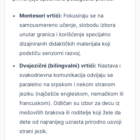
Montesori vrtići:
Fokusiraju se na
samousmereno učenje, slobodu izbora
unutar granica i korišćenje specijalno
dizajniranih didaktičkih materijala koji
podstiču senzorni razvoj.
Dvojezični (bilingvalni) vrtići:
Nastava i
svakodnevna komunikacija odvijaju se
paralelno na srpskom i nekom stranom
jeziku (najčešće engleskom, nemačkom ili
francuskom). Odličan su izbor za decu iz
mešovitih brakova ili roditelje koji žele da
dete od najranijeg uzrasta prirodno usvoji
strani jezik.