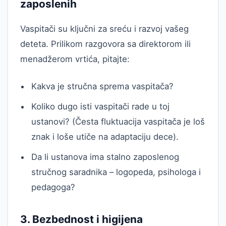
zaposlenih
Vaspitači su ključni za sreću i razvoj vašeg
deteta. Prilikom razgovora sa direktorom ili
menadžerom vrtića, pitajte:
Kakva je stručna sprema vaspitača?
Koliko dugo isti vaspitači rade u toj
ustanovi? (Česta fluktuacija vaspitača je loš
znak i loše utiče na adaptaciju dece).
Da li ustanova ima stalno zaposlenog
stručnog saradnika – logopeda, psihologa i
pedagoga?
3. Bezbednost i higijena