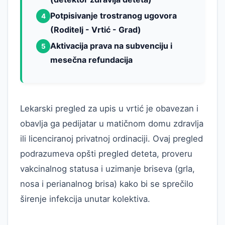
Potpisivanje trostranog ugovora
4
(Roditelj - Vrtić - Grad)
Aktivacija prava na subvenciju i
5
mesečna refundacija
Lekarski pregled za upis u vrtić je obavezan i
obavlja ga pedijatar u matičnom domu zdravlja
ili licenciranoj privatnoj ordinaciji. Ovaj pregled
podrazumeva opšti pregled deteta, proveru
vakcinalnog statusa i uzimanje briseva (grla,
nosa i perianalnog brisa) kako bi se sprečilo
širenje infekcija unutar kolektiva.