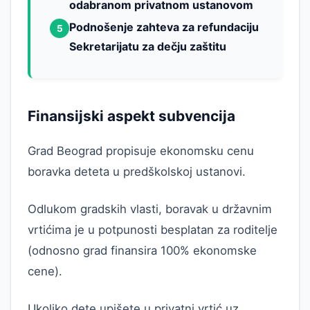
odabranom privatnom ustanovom
Podnošenje zahteva za refundaciju
5
Sekretarijatu za dečju zaštitu
Finansijski aspekt subvencija
Grad Beograd propisuje ekonomsku cenu
boravka deteta u predškolskoj ustanovi.
Odlukom gradskih vlasti, boravak u državnim
vrtićima je u potpunosti besplatan za roditelje
(odnosno grad finansira 100% ekonomske
cene).
Ukoliko dete upišete u privatni vrtić uz