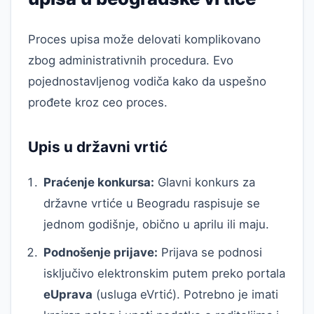
Proces upisa može delovati komplikovano
zbog administrativnih procedura. Evo
pojednostavljenog vodiča kako da uspešno
prođete kroz ceo proces.
Upis u državni vrtić
Praćenje konkursa:
Glavni konkurs za
državne vrtiće u Beogradu raspisuje se
jednom godišnje, obično u aprilu ili maju.
Podnošenje prijave:
Prijava se podnosi
isključivo elektronskim putem preko portala
eUprava
(usluga eVrtić). Potrebno je imati