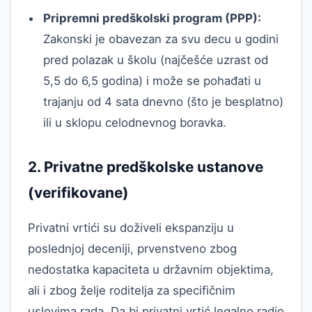
Pripremni predškolski program (PPP):
Zakonski je obavezan za svu decu u godini
pred polazak u školu (najčešće uzrast od
5,5 do 6,5 godina) i može se pohađati u
trajanju od 4 sata dnevno (što je besplatno)
ili u sklopu celodnevnog boravka.
2. Privatne predškolske ustanove
(verifikovane)
Privatni vrtići su doživeli ekspanziju u
poslednjoj deceniji, prvenstveno zbog
nedostatka kapaciteta u državnim objektima,
ali i zbog želje roditelja za specifičnim
uslovima rada. Da bi privatni vrtić legalno radio