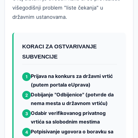
višegodišnji problem "liste čekanja" u
državnim ustanovama.
KORACI ZA OSTVARIVANJE
SUBVENCIJE
Prijava na konkurs za državni vrtić
1
(putem portala eUprava)
Dobijanje "Odbijenice" (potvrde da
2
nema mesta u državnom vrtiću)
Odabir verifikovanog privatnog
3
vrtića sa slobodnim mestima
Potpisivanje ugovora o boravku sa
4