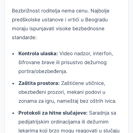
Bezbrižnost roditelja nema cenu. Najbolje
predškolske ustanove i vrtići u Beogradu
moraju ispunjavati visoke bezbednosne
standarde:
Kontrola ulaska:
Video nadzor, interfon,
šifrovane brave ili prisustvo dežurnog
portira/obezbeđenja.
Zaštita prostora:
Zaštićene utičnice,
obezbeđeni prozori, mekani podovi u
zonama za igru, nameštaj bez oštrih ivica.
Protokoli za hitne slučajeve:
Saradnja sa
pedijatrijskim ordinacijama ili dežurnim
lekarima koji brzo mogu reagovati u slučaju