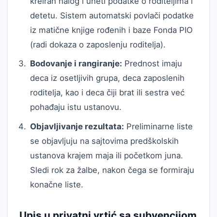
kreiran nalog i uneti podatke o roditeljima i
detetu. Sistem automatski povlači podatke
iz matične knjige rođenih i baze Fonda PIO
(radi dokaza o zaposlenju roditelja).
Bodovanje i rangiranje:
Prednost imaju
deca iz osetljivih grupa, deca zaposlenih
roditelja, kao i deca čiji brat ili sestra već
pohađaju istu ustanovu.
Objavljivanje rezultata:
Preliminarne liste
se objavljuju na sajtovima predškolskih
ustanova krajem maja ili početkom juna.
Sledi rok za žalbe, nakon čega se formiraju
konačne liste.
Upis u privatni vrtić sa subvencijom