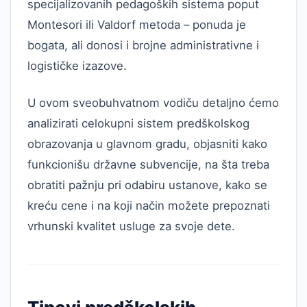
specijalizovanih pedagoških sistema poput
Montesori ili Valdorf metoda – ponuda je
bogata, ali donosi i brojne administrativne i
logističke izazove.
U ovom sveobuhvatnom vodiču detaljno ćemo
analizirati celokupni sistem predškolskog
obrazovanja u glavnom gradu, objasniti kako
funkcionišu državne subvencije, na šta treba
obratiti pažnju pri odabiru ustanove, kako se
kreću cene i na koji način možete prepoznati
vrhunski kvalitet usluge za svoje dete.