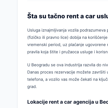
Šta su tačno rent a car us
Usluga iznajmljivanja vozila podrazumeva p
(fizičko ili pravno lice) dobija na korišće
vremenski period, uz plaćanje ugovorene 
pravila koja štite i pružaoca usluge i korisn
U Beogradu se ova industrija razvila do nivo
Danas proces rezervacije možete završiti
telefona, a vozilo vas može čekati na klju
grad.
Lokacije rent a car agencija u B