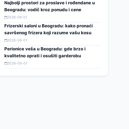
Najbolji prostori za proslave i rođendane u
Beogradu: vodič kroz ponudu i cene
2026-06-01
Frizerski saloni u Beogradu: kako pronaći
savršenog frizera koji razume vašu kosu
2026-06-01
Perionice veša u Beogradu: gde brzo i
kvalitetno oprati i osušiti garderobu
2026-06-01