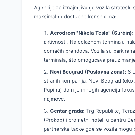
Agencije za iznajmljivanje vozila stratešk
maksimalno dostupne korisnicima:
Aerodrom "Nikola Tesla" (Surčin):
aktivnosti. Na dolaznom terminalu nal
domaćih brendova. Vozila su parkira
terminala, što omogućava preuzimanje
Novi Beograd (Poslovna zona):
S o
stranih kompanija, Novi Beograd (oko A
Pupina) dom je mnogih agencija fokusi
najmove.
Centar grada:
Trg Republike, Teraz
(Prokop) i prometni hoteli u centru Be
partnerske tačke gde se vozila mogu p