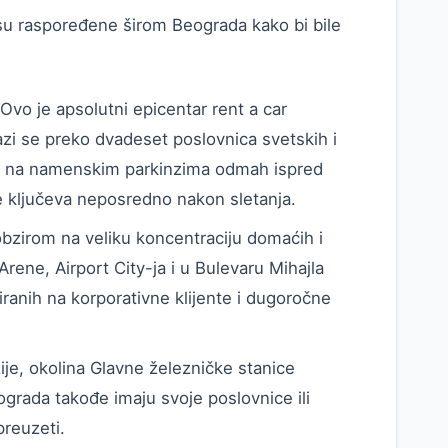
i su raspoređene širom Beograda kako bi bile
Ovo je apsolutni epicentar rent a car
azi se preko dvadeset poslovnica svetskih i
na na namenskim parkinzima odmah ispred
 ključeva neposredno nakon sletanja.
bzirom na veliku koncentraciju domaćih i
rene, Airport City-ja i u Bulevaru Mihajla
ranih na korporativne klijente i dugoročne
ije, okolina Glavne železničke stanice
ograda takođe imaju svoje poslovnice ili
reuzeti.