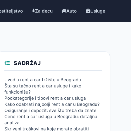
stiteljstvo
Za decu
Auto
Usluge
SADRŽAJ
Uvod u rent a car tržište u Beogradu
Šta su tačno rent a car usluge i kako
funkcionišu?
Podkategorije i tipovi rent a car usluga
Kako odabrati najbolji rent a car u Beogradu?
Osiguranje i depozit: sve što treba da znate
Cene rent a car usluga u Beogradu: detaljna
analiza
Skriveni troškovi na koje morate obratiti