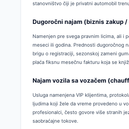
stanovništvo čiji je privatni automobil tren
Dugoročni najam (biznis zakup / 
Namenjen pre svega pravnim licima, ali i p
meseci ili godina. Prednosti dugoročnog 
brigu o registraciji, sezonskoj zameni gu
plaća fiksnu mesečnu fakturu koja se knjiž
Najam vozila sa vozačem (chauff
Usluga namenjena VIP klijentima, protokol
ljudima koji žele da vreme provedeno u vožn
profesionalci, često govore više stranih j
saobraćajne tokove.