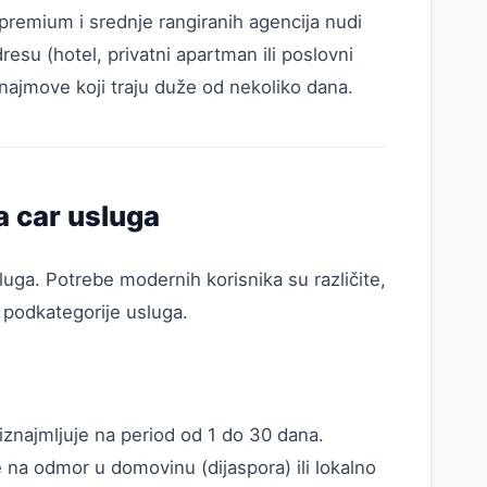
premium i srednje rangiranih agencija nudi
esu (hotel, privatni apartman ili poslovni
a najmove koji traju duže od nekoliko dana.
 a car usluga
sluga. Potrebe modernih korisnika su različite,
e podkategorije usluga.
 iznajmljuje na period od 1 do 30 dana.
ze na odmor u domovinu (dijaspora) ili lokalno