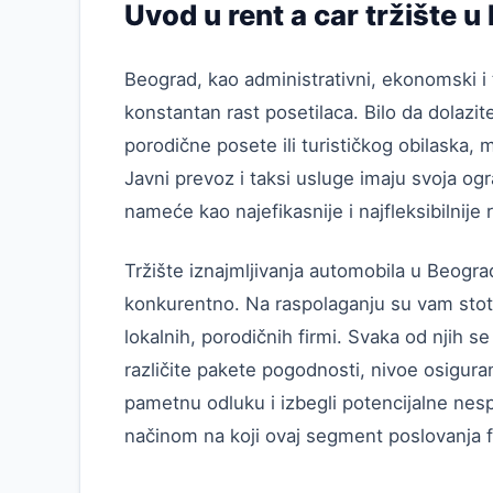
Uvod u rent a car tržište 
Beograd, kao administrativni, ekonomski i t
konstantan rast posetilaca. Bilo da dolazi
porodične posete ili turističkog obilaska, 
Javni prevoz i taksi usluge imaju svoja o
nameće kao najefikasnije i najfleksibilnije 
Tržište iznajmljivanja automobila u Beogra
konkurentno. Na raspolaganju su vam stotin
lokalnih, porodičnih firmi. Svaka od njih 
različite pakete pogodnosti, nivoe osigura
pametnu odluku i izbegli potencijalne nes
načinom na koji ovaj segment poslovanja fu