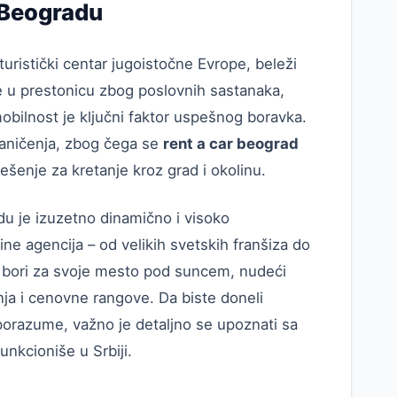
u Beogradu
uristički centar jugoistočne Evrope, beleži
te u prestonicu zbog poslovnih sastanaka,
mobilnost je ključni faktor uspešnog boravka.
graničenja, zbog čega se
rent a car beograd
rešenje za kretanje kroz grad i okolinu.
du je izuzetno dinamično i visoko
e agencija – od velikih svetskih franšiza do
se bori za svoje mesto pod suncem, nudeći
nja i cenovne rangove. Da biste doneli
porazume, važno je detaljno se upoznati sa
nkcioniše u Srbiji.