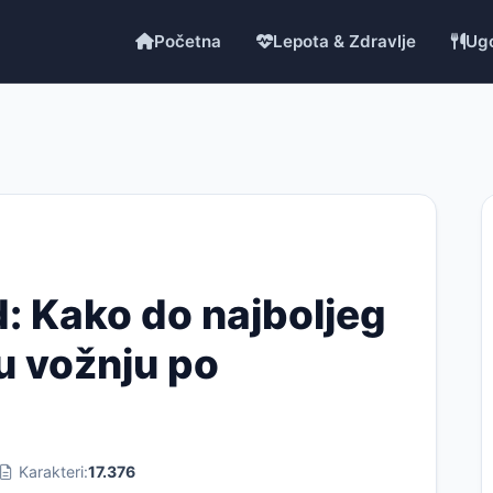
Početna
Lepota & Zdravlje
Ugo
: Kako do najboljeg
u vožnju po
n
Karakteri:
17.376