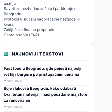
pažnju
Saveti za bezbednu vožnju i parkiranje u
Beogradu
Protokol u slučaju saobraćajne nezgode ili
kvara
Zaključak i finalne preporuke
Česta pitanja (FAQ)
NAJNOVIJI TEKSTOVI
Fast food u Beogradu: gde pojesti najbolji
roštilj i burgere po pristupačnim cenama
2026-06-01
Boje i lakovi u Beogradu: kako odabrati
kvalitetan materijal i naći pouzdane majstore
za renoviranje
2026-06-01