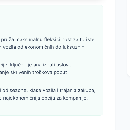
 pruža maksimalnu fleksibilnost za turiste
an vozila od ekonomičnih do luksuznih
ije, ključno je analizirati uslove
janje skrivenih troškova poput
 od sezone, klase vozila i trajanja zakupa,
o najekonomičnija opcija za kompanije.