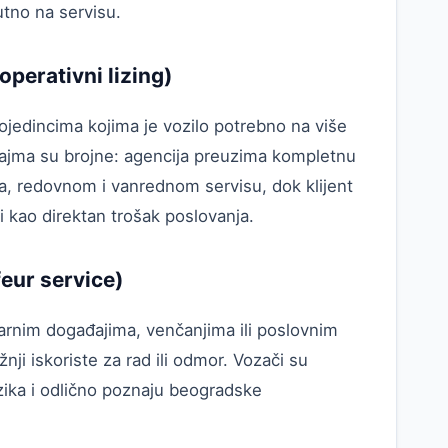
utno na servisu.
operativni lizing)
ojedincima kojima je vozilo potrebno na više
najma su brojne: agencija preuzima kompletnu
ma, redovnom i vanrednom servisu, dok klijent
i kao direktan trošak poslovanja.
eur service)
arnim događajima, venčanjima ili poslovnim
ji iskoriste za rad ili odmor. Vozači su
ezika i odlično poznaju beogradske