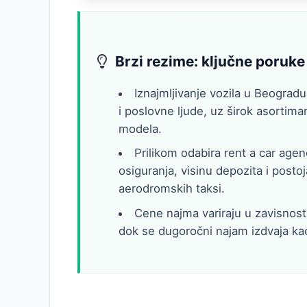
Brzi rezime: ključne poruke
Iznajmljivanje vozila u Beogradu
i poslovne ljude, uz širok asortim
modela.
Prilikom odabira rent a car agenc
osiguranja, visinu depozita i posto
aerodromskih taksi.
Cene najma variraju u zavisnosti
dok se dugoročni najam izdvaja ka