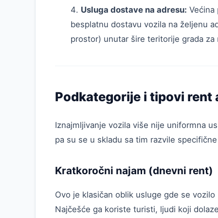
Usluga dostave na adresu:
Većina 
besplatnu dostavu vozila na željenu adr
prostor) unutar šire teritorije grada z
Podkategorije i tipovi rent
Iznajmljivanje vozila više nije uniformna u
pa su se u skladu sa tim razvile specifičn
Kratkoročni najam (dnevni rent)
Ovo je klasičan oblik usluge gde se vozilo
Najčešće ga koriste turisti, ljudi koji dola