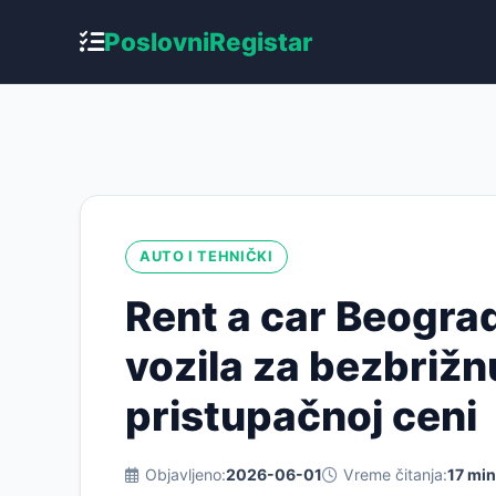
Poslovni
Registar
AUTO I TEHNIČKI
Rent a car Beograd
vozila za bezbrižn
pristupačnoj ceni
Objavljeno:
2026-06-01
Vreme čitanja:
17 mi