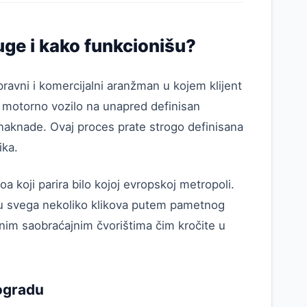
luge i kako funkcionišu?
ravni i komercijalni aranžman u kojem klijent
nje motorno vozilo na unapred definisan
naknade. Ovaj proces prate strogo definisana
ika.
a koji parira bilo kojoj evropskoj metropoli.
 u svega nekoliko klikova putem pametnog
čnim saobraćajnim čvorištima čim kročite u
eogradu