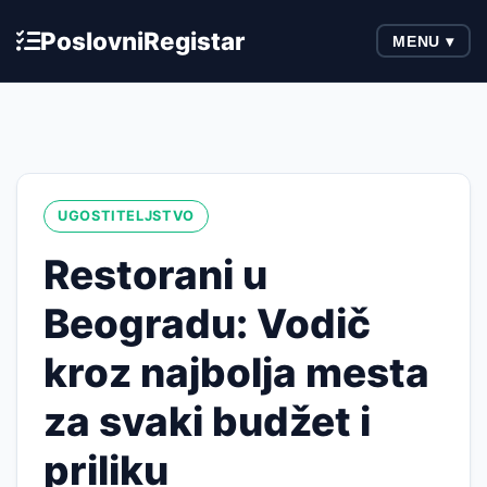
Poslovni
Registar
MENU ▾
UGOSTITELJSTVO
Restorani u
Beogradu: Vodič
kroz najbolja mesta
za svaki budžet i
priliku