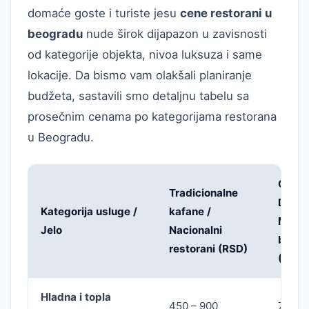
domaće goste i turiste jesu
cene restorani u
beogradu
nude širok dijapazon u zavisnosti
od kategorije objekta, nivoa luksuza i same
lokacije. Da bismo vam olakšali planiranje
budžeta, sastavili smo detaljnu tabelu sa
prosečnim cenama po kategorijama restorana
u Beogradu.
Casua
Tradicionalne
Dining
Kategorija usluge /
kafane /
Moder
Jelo
Nacionalni
bistro
restorani (RSD)
(RSD)
Hladna i topla
450 – 900
700 – 