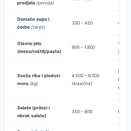
predjela
(porcija)
Domaće supe i
300 – 450
400 –
čorbe
(tanjir)
Glavno jelo
1.200 
900 – 1.800
(meso/roštilj/pasta)
2.600
5.500 
Sveža riba i plodovi
4.500 – 6.500
8.000
mora
(kg)
(klasična)
(divlja
Salate (prilozi i
350 – 600
650 – 
obrok salate)