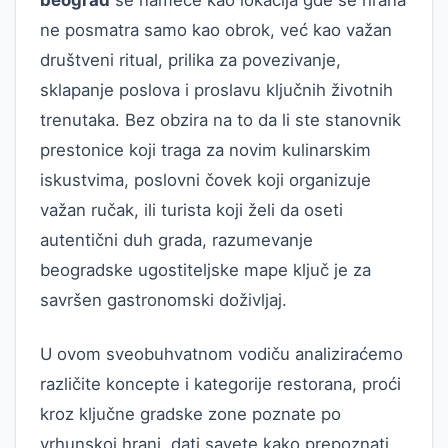
beograd
se nameće kao lokacija gde se hrana
ne posmatra samo kao obrok, već kao važan
društveni ritual, prilika za povezivanje,
sklapanje poslova i proslavu ključnih životnih
trenutaka. Bez obzira na to da li ste stanovnik
prestonice koji traga za novim kulinarskim
iskustvima, poslovni čovek koji organizuje
važan ručak, ili turista koji želi da oseti
autentični duh grada, razumevanje
beogradske ugostiteljske mape ključ je za
savršen gastronomski doživljaj.
U ovom sveobuhvatnom vodiču analiziraćemo
različite koncepte i kategorije restorana, proći
kroz ključne gradske zone poznate po
vrhunskoj hrani, dati savete kako prepoznati