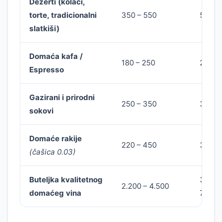
Dezerti (kolači,
torte, tradicionalni
350 – 550
500 –
slatkiši)
Domaća kafa /
180 – 250
220 –
Espresso
Gazirani i prirodni
250 – 350
320 –
sokovi
Domaće rakije
220 – 450
350 –
(čašica 0.03)
Buteljka kvalitetnog
3.500
2.200 – 4.500
domaćeg vina
7.000