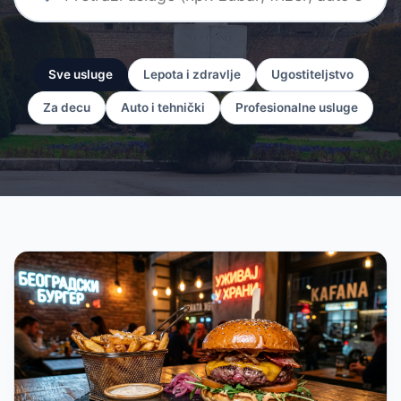
Sve usluge
Lepota i zdravlje
Ugostiteljstvo
Za decu
Auto i tehnički
Profesionalne usluge